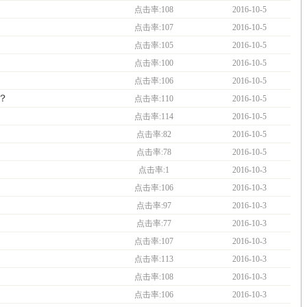
点击率:108
2016-10-5
点击率:107
2016-10-5
点击率:105
2016-10-5
点击率:100
2016-10-5
点击率:106
2016-10-5
？
点击率:110
2016-10-5
点击率:114
2016-10-5
点击率:82
2016-10-5
点击率:78
2016-10-5
点击率:1
2016-10-3
点击率:106
2016-10-3
点击率:97
2016-10-3
点击率:77
2016-10-3
点击率:107
2016-10-3
点击率:113
2016-10-3
点击率:108
2016-10-3
点击率:106
2016-10-3