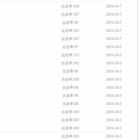
点击率:104
2016-10-7
点击率:107
2016-10-7
点击率:86
2016-10-7
点击率:105
2016-10-7
点击率:107
2016-10-7
点击率:97
2016-10-5
点击率:115
2016-10-5
点击率:102
2016-10-5
点击率:98
2016-10-5
点击率:108
2016-10-5
点击率:84
2016-10-5
点击率:99
2016-10-5
点击率:80
2016-10-5
点击率:103
2016-10-5
点击率:105
2016-10-5
点击率:100
2016-10-5
点击率:105
2016-10-5