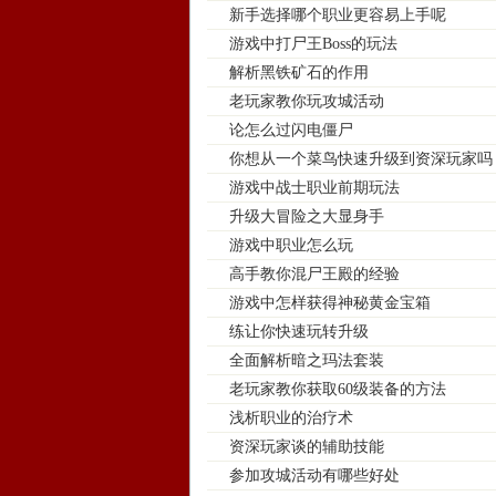
新手选择哪个职业更容易上手呢
游戏中打尸王Boss的玩法
解析黑铁矿石的作用
老玩家教你玩攻城活动
论怎么过闪电僵尸
你想从一个菜鸟快速升级到资深玩家吗
游戏中战士职业前期玩法
升级大冒险之大显身手
游戏中职业怎么玩
高手教你混尸王殿的经验
游戏中怎样获得神秘黄金宝箱
练让你快速玩转升级
全面解析暗之玛法套装
老玩家教你获取60级装备的方法
浅析职业的治疗术
资深玩家谈的辅助技能
参加攻城活动有哪些好处