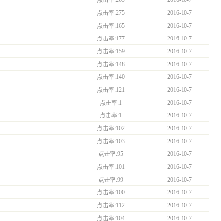
点击率:269
2016-10-7
点击率:275
2016-10-7
点击率:165
2016-10-7
点击率:177
2016-10-7
点击率:159
2016-10-7
点击率:148
2016-10-7
点击率:140
2016-10-7
点击率:121
2016-10-7
点击率:1
2016-10-7
点击率:1
2016-10-7
点击率:102
2016-10-7
点击率:103
2016-10-7
点击率:95
2016-10-7
点击率:101
2016-10-7
点击率:99
2016-10-7
点击率:100
2016-10-7
点击率:112
2016-10-7
点击率:104
2016-10-7