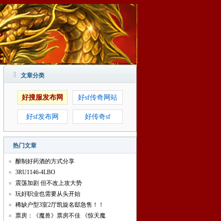
文章分类
好搜服发布网
好sf传奇网站
好sf发布网
好传奇sf
热门文章
酿制好药酒的方式分享
3RU1146-4LBO
震荡加剧 但不改上攻大势
玩好职业也需要从头开始
稀缺户型3室2厅凯旋名邸急售！！
票房：《魔兽》票房不佳 《惊天魔