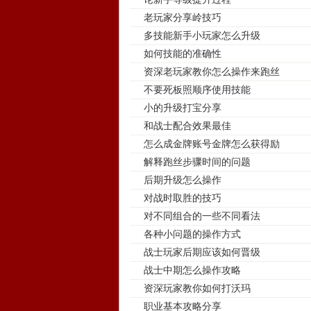
老玩家分享岭技巧
多技能新手小玩家怎么升级
如何技能的准确性
资深老玩家教你怎么操作来跑丝
不要死板照顺序使用技能
小的升级打宝分享
和战士配合效果最佳
怎么成金牌账号金牌怎么获得励
解释跑丝步骤时间的问题
后期升级怎么操作
对战时取胜的技巧
对不同组合的一些不同看法
各种小问题的操作方式
战士玩家后期应该如何晋级
战士中期怎么操作攻略
资深玩家教你如何打沃玛
职业基本攻略分享