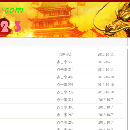
点击率:1
2016-10-11
点击率:530
2016-10-11
点击率:314
2016-10-11
点击率:407
2016-10-10
点击率:291
2016-10-10
点击率:239
2016-10-10
点击率:321
2016-10-7
点击率:303
2016-10-7
点击率:269
2016-10-7
点击率:283
2016-10-7