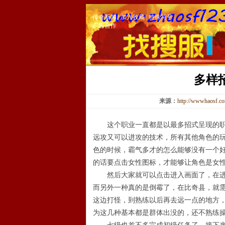
传奇新闻
|
加入收藏
|
特殊符号
|
广告合作
多样
来源：
http://wwwhaosf.c
这个职业一直都是以最多招式呈现的职业
远攻又可以进攻的技术，所有其他角色的
色的时候，霸气多才的怎么能够没有一个
的话要点击女性图标，才能够让角色是女
然后大家就可以点击进入画面了，在进入
而另外一种真的是倒霉了，在比奇县，就
这边打怪，到熟练以后再去远一点的地方
为这几种基本都是群体出没的，还不熟练