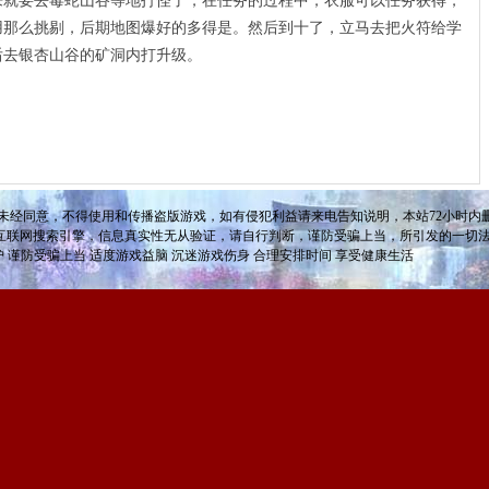
要去毒蛇山谷等地打怪了，在任务的过程中，衣服可以任务获得，
用那么挑剔，后期地图爆好的多得是。然后到十了，立马去把火符给学
后去银杏山谷的矿洞内打升级。
未经同意，不得使用和传播盗版游戏，如有侵犯利益请来电告知说明，本站72小时内删
互联网搜索引擎，信息真实性无从验证，请自行判断，谨防受骗上当，所引发的一切
护 谨防受骗上当 适度游戏益脑 沉迷游戏伤身 合理安排时间 享受健康生活