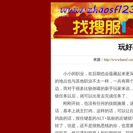
传奇新闻
|
加入收藏
|
特殊符号
|
广告合作
玩好
来源：
http://wwwhaosf.c
小小的职业，在后期也会蕴藏起来更深的
的地点也与其他职业不太一样，一共有两
边，而对于很多比较倒霉的新手玩家来说
级任务以后，就可以出发去完成任务了。
刚刚开始，也没有任何的技能施展，这个
话，基本上就主打鸡，这样的话，可以让
鸡血的话，按住键盘的ALT+鼠标的左键
转了，但是，还不是很熟悉线的你，也需