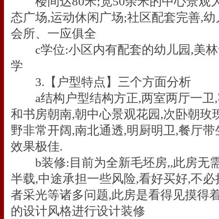
楼间达80米;宽50余米的中心景观
态广场,运动休闲广场;社区配套完善,
会所、一应俱全
c学位:小区内有配套的幼儿园,美林
学
3.【户型特点】三个方面分析
a结构户型结构方正,两室两厅一卫,
和书房朝南,朝中心景观花园,次卧朝玫
野非常开阔,南北通透,明厨明卫,餐厅
效果极佳.
b装修:目前为全新毛坯房,,此房无
半载,中途承担一些风险,看好买好,不
者采光等诸多问题,此房是看得见摸得着
的设计风格进行设计装修