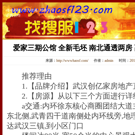
传奇新闻
|
加入收藏
|
特殊符号
|
广告合作
爱家三期公馆 全新毛坯 南北通透两房
来源：
http://wwwhaosf.com/
作者：
admin
时间：
201
推荐理由
1.【品牌介绍】武汉创亿家房地产
2.【房源】从以下三个方面进行详
a交通:内环徐东核心商圈团结大道
东北侧,武青四干道南侧处内环线旁,地理
达武汉三镇,到小区门口